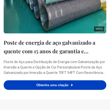
VIDEO
Poste de energia de aço galvanizado a
quente com 15 anos de garantia e
velocidade do vento de 160 Km/hora para
Poste de Aço para Distribuição de Energia com Galvanização por
distribuição de eletricidade
Imersão a Quente e Opção de Cor Personalizável Poste de Aço
Galvanizado por Imersão a Quente 70FT 94FT Com Resistência
Mínima ao Escoamento 460mpa Especificações Aplicação
Distribuição de eletricidade Forma Conóide, Multi-piramidal, ...
Obtenha uma citação