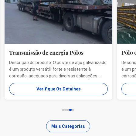
Pólo de serviço público de aço
lvanizado
Descrição do produto: O poste de aço galvanizado
 à
é um produto versátil, forte e resistente à
ações
corrosão adequado para múltiplos usos
industriais e aplicações municipais, revestimento
Verifique Os Detalhes
iedade de
de zinco de ≥ 86 microns, gama de formas de pólo
ligonal),
(redondo, octogonal, poligonal), resistência à
tração máxima de 235 a ...
Mais Categorias