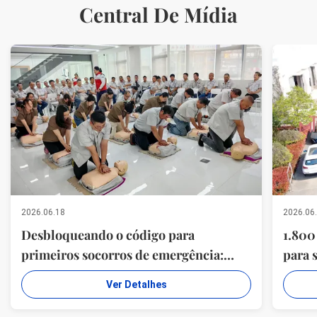
Central De Mídia
2026.06.18
2026.06
Desbloqueando o código para
1.800
primeiros socorros de emergência:
para 
fortalecendo a segurança no local de
Filip
Ver Detalhes
trabalho (Jiangsu Milky Way Steel
recen
Poles Co., Ltd. Órgão