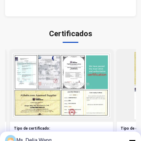
Certificados
Tipo de certificado:
Tipo de
Nº do Certificado:
Nº do C
Ms. Delia Wang