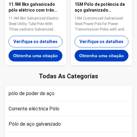
11.9M 8kn galvanizado
15M Pólo de potência de
pólo elétrico com três
aço galvanizado
secções multifunção
personalizado para
11.9M 8kn Galvanized Electric
15M Customized Galvanized
escada superior
postes de transmissão de
Steel Utility Tube Pole With
Steel Power Pole for Power
potência com e espessura
Three sections Galvanized
Transmission Poles with and
personalizada
Multifunction Ladder Top
Customized Thickness Steel All
Specification galvanized steel
of our material are purchased
Verifique os detalhes
Verifique os detalhes
tapered power pole Pole Type
from famous mill factory to
Brief Description Top Across
assure the quality A mill
Obtenha uma citação
Obtenha uma citação
Flat Dia. (mm) Bottom Across
certificate issued by the mill
Flat Dia. (mm) Shaft Thickness
factory with stamp and
(mm) Shaft Weight (kg) Ultimate
signature must be provided
Load (kg) ...
before unload the ...
Todas As Categorias
pólo de poder de aço
Corrente eléctrica Pólo
Pólo de aço galvanizado