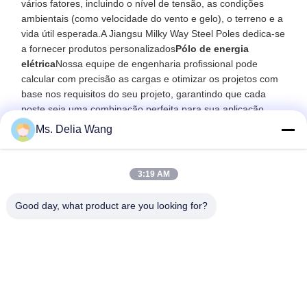
vários fatores, incluindo o nível de tensão, as condições
ambientais (como velocidade do vento e gelo), o terreno e a
vida útil esperada.A Jiangsu Milky Way Steel Poles dedica-se
a fornecer produtos personalizados
Pólo de energia
elétrica
Nossa equipe de engenharia profissional pode
calcular com precisão as cargas e otimizar os projetos com
base nos requisitos do seu projeto, garantindo que cada
poste seja uma combinação perfeita para sua aplicação
específica.
Ms. Delia Wang
Ao fornecer este conhecimento profundo da indústria,
esperamos ajudar os nossos clientes a tomar decisões mais
3:19 AM
informadas e, juntos, impulsionar a atualização e o
desenvolvimento da infraestrutura global de energia.
Good day, what product are you looking for?
Postagem Anterior
Próxima Postagem