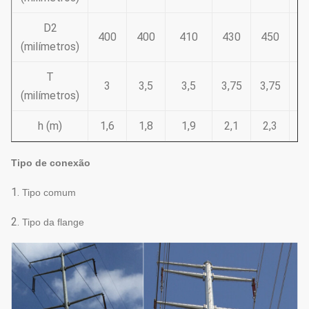
D2
400
400
410
430
450
4
(milímetros)
T
3
3,5
3,5
3,75
3,75
(milímetros)
h (m)
1,6
1,8
1,9
2,1
2,3
2
Tipo de conexão
1.
Tipo comum
2.
Tipo da flange