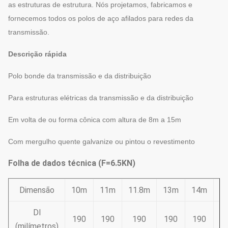
as estruturas de estrutura. Nós projetamos, fabricamos e
fornecemos todos os polos de aço afilados para redes da
transmissão.
Descrição rápida
Polo bonde da transmissão e da distribuição
Para estruturas elétricas da transmissão e da distribuição
Em volta de ou forma cônica com altura de 8m a 15m
Com mergulho quente galvanize ou pintou o revestimento
Folha de dados técnica (F=6.5KN)
Dimensão
10m
11m
11.8m
13m
14m
1
DI
190
190
190
190
190
1
(milímetros)