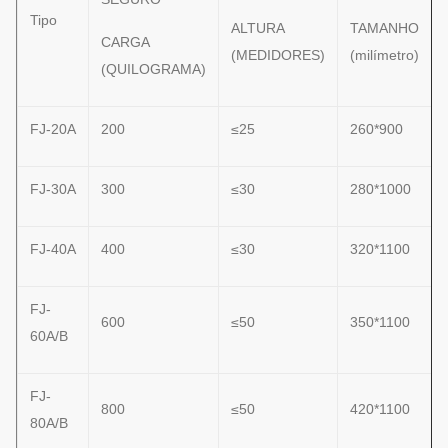
Tipo
ALTURA
TAMANHO
CARGA
(MEDIDORES)
(milímetro)
(QUILOGRAMA)
FJ-20A
200
≤25
260*900
FJ-30A
300
≤30
280*1000
FJ-40A
400
≤30
320*1100
FJ-
600
≤50
350*1100
60A/B
FJ-
800
≤50
420*1100
80A/B