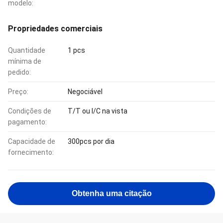
modelo:
Propriedades comerciais
Quantidade
1 pcs
mínima de
pedido:
Preço:
Negociável
Condições de
T/T ou l/C na vista
pagamento:
Capacidade de
300pcs por dia
fornecimento:
Obtenha uma citação