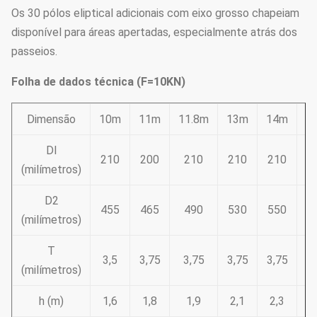
Os 30 pólos eliptical adicionais com eixo grosso chapeiam
disponível para áreas apertadas, especialmente atrás dos
passeios.
Folha de dados técnica (F=10KN)
Dimensão
10m
11m
11.8m
13m
14m
1
DI
210
200
210
210
210
2
(milímetros)
D2
455
465
490
530
550
5
(milímetros)
T
3,5
3,75
3,75
3,75
3,75
(milímetros)
h (m)
1,6
1,8
1,9
2,1
2,3
2