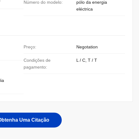
/
Número do modelo:
pólo da energia
eléctrica
Preço:
Negotation
Condições de
L / C, T / T
pagamento:
ia
Obtenha Uma Citação