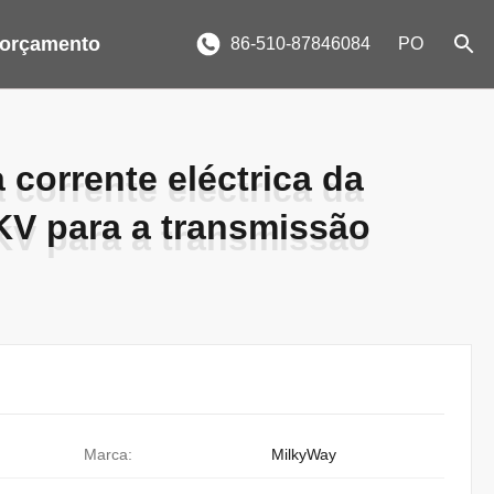
 orçamento
86-510-87846084
PO
 corrente eléctrica da
 corrente eléctrica da
KV para a transmissão
KV para a transmissão
Marca:
MilkyWay