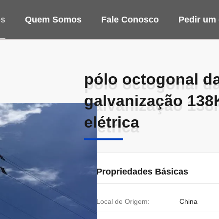
os
Quem Somos
Fale Conosco
Pedir um
pólo octogonal da
pólo octogonal da
galvanização 138
galvanização 138
elétrica
elétrica
Propriedades Básicas
Local de Origem:
China