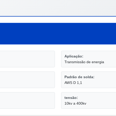
Aplicação:
Transmissão de energia
Padrão de solda:
AWS D 1,1
tensão:
10kv a 400kv