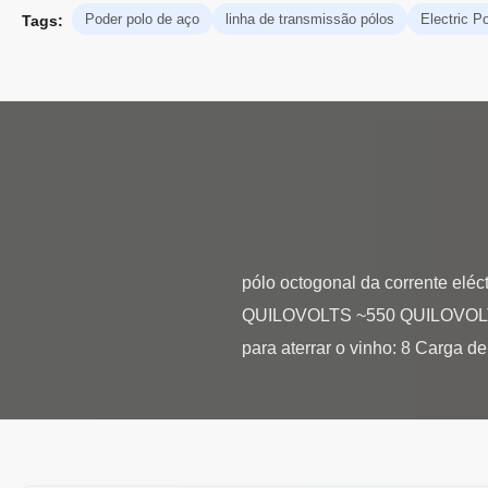
Poder polo de aço
linha de transmissão pólos
Electric P
Tags:
pólo octogonal da corrente eléc
QUILOVOLTS ~550 QUILOVOLTS F