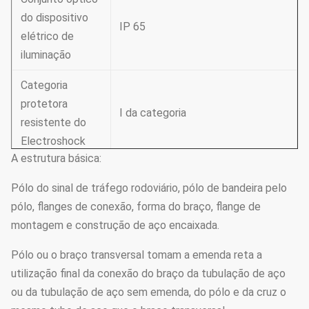
do dispositivo
IP 65
elétrico de
iluminação
Categoria
protetora
Ⅰ da categoria
resistente do
Electroshock
A estrutura básica:
O desempenho
Ⅱ da classe
Pólo do sinal de tráfego rodoviário, pólo de bandeira pelo
anticorrosivo da
pólo, flanges de conexão, forma do braço, flange de
embalagem
montagem e construção de aço encaixada.
Atmosfera de
Pólo ou o braço transversal tomam a emenda reta a
funcionamento
utilização final da conexão do braço da tubulação de aço
de
ou da tubulação de aço sem emenda, do pólo e da cruz o
-35 ℃ ℃~+45
dispositivo