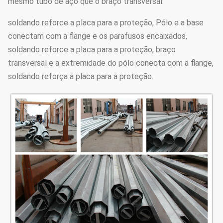
mesmo tubo de aço que o braço transversal.
elétrico de
soldando reforce a placa para a proteção, Pólo e a base
iluminação
conectam com a flange e os parafusos encaixados,
soldando reforce a placa para a proteção, braço
O mergulho quente galvanizou
transversal e a extremidade do pólo conecta com a flange,
depois de ASTM A 123, cor
Tratamento de
soldando reforça a placa para a proteção.
poder do poliéster ou algum outro
superfície
padrão pelo cliente exigido.
Modo de inserção, modo do
Junção de Pólos
innerflange, modo cara a cara
comum
Contra um terremoto da categoria
Projeto do pólo
8
Velocidade do
160 Km/Hour
vento