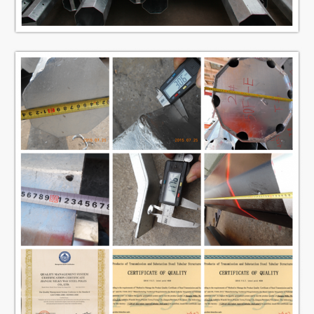
Força de
rendimento
mpa 355
mínimo
Resistência à
tracção final
mpa 490
mínima
Padrão
ISO 9001
Comprimento
Dentro de 14m que formam uma
por da seção
vez sem junção do deslizamento
Nós temos o teste passado da
falha. A soldadura dobro interna e
externo faz
Solda
solda bonita na forma