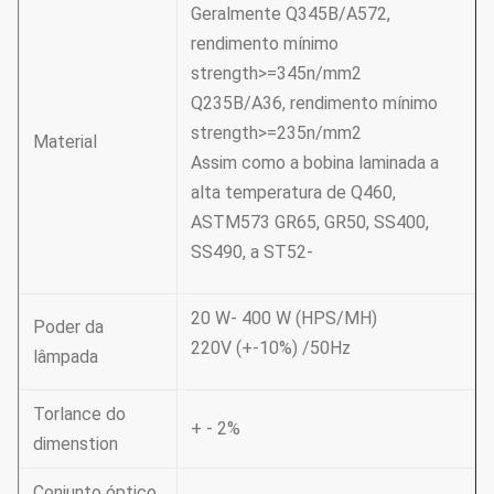
Geralmente Q345B/A572,
rendimento mínimo
strength>=345n/mm2
Q235B/A36, rendimento mínimo
strength>=235n/mm2
Material
Assim como a bobina laminada a
alta temperatura de Q460,
ASTM573 GR65, GR50, SS400,
SS490, a ST52-
20 W- 400 W (HPS/MH)
Poder da
220V (+-10%) /50Hz
lâmpada
Torlance do
+ - 2%
dimenstion
Conjunto óptico