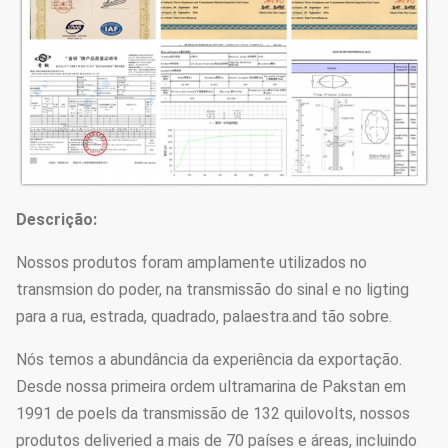
Padrão de solda: AWS (sociedade
americana) D 1,1 da soldadura
Espessura
1 milímetro a 30 milímetros
→ →Welidng →Molding ou de
dobra de Cuttingj do teste de
matéria prima
Descrição:
(longitudinal
Nossos produtos foram amplamente utilizados no
) o →Dimension verifica o →
transmsion do poder, na transmissão do sinal e no ligting
Processo de
Deburr→Galvanization do
para a rua, estrada, quadrado, palaestra.and tão sobre.
produção
→Calibration da perfuração do
→Hole da soldadura do →Flange
Nós temos a abundância da experiência da exportação.
ou
Desde nossa primeira ordem ultramarina de Pakstan em
revestimento do pó, →Packages
1991 de poels da transmissão de 132 quilovolts, nossos
do →Thread do →Recalibration da
produtos deliveried a mais de 70 países e áreas, incluindo