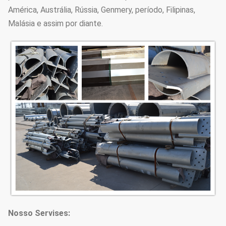
pintura
América, Austrália, Rússia, Genmery, período, Filipinas,
Malásia e assim por diante.
Nossos pólos como a tampa
normal pelo pacote da esteira ou
da palha na parte superior e
assente, de qualquer maneira
igualmente possa seguindo pelo
cliente exigido, o cada 40HC ou
OT
Pacotes
possa carregando quanto os PCes
vão faz4e-lo
base do cálculo do cliente na
especificação e nos dados
realmente.
Nosso Servises:
O tamanho e os estilos são