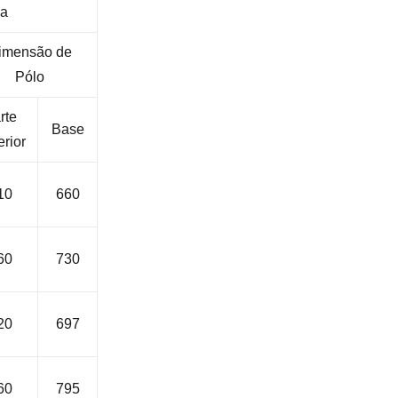
ia
imensão de
Pólo
rte
Base
rior
10
660
60
730
20
697
60
795