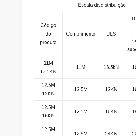
Escala da distribuição
D
Código
do
Comprimento
ULS
Pa
produto
supe
11M
11M
13.5kN
1
13.5KN
12.5M
12.5M
12KN
1
12KN
12.5M
12.5M
16KN
1
16KN
12.5M
12.5M
24KN
2