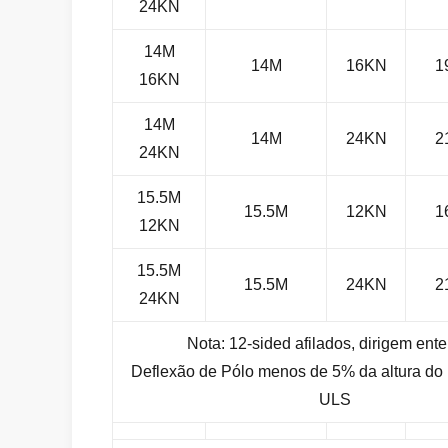
24KN
14M
14M
16KN
1
16KN
14M
14M
24KN
2
24KN
15.5M
15.5M
12KN
1
12KN
15.5M
15.5M
24KN
2
24KN
Nota: 12-sided afilados, dirigem ent
Deflexão de Pólo menos de 5% da altura do
ULS