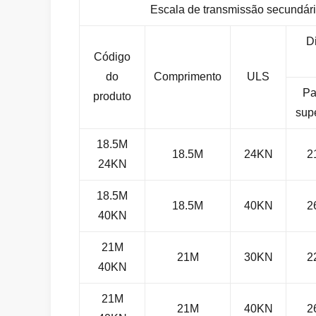
Escala de transmissão secundár
D
Código
do
Comprimento
ULS
Pa
produto
supe
18.5M
18.5M
24KN
2
24KN
18.5M
18.5M
40KN
2
40KN
21M
21M
30KN
2
40KN
21M
21M
40KN
2