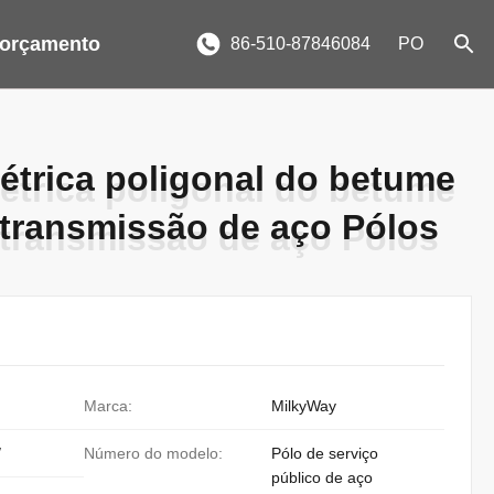
 orçamento
86-510-87846084
PO
étrica poligonal do betume
étrica poligonal do betume
 transmissão de aço Pólos
 transmissão de aço Pólos
Marca:
MilkyWay
/
Número do modelo:
Pólo de serviço
público de aço