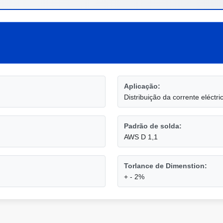
Aplicação:
Distribuição da corrente eléctri
Padrão de solda:
AWS D 1,1
Torlance de Dimenstion:
+ - 2%