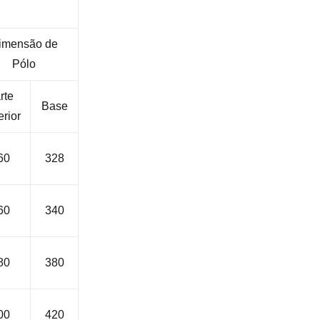
imensão de
Pólo
rte
Base
rior
60
328
60
340
80
380
00
420