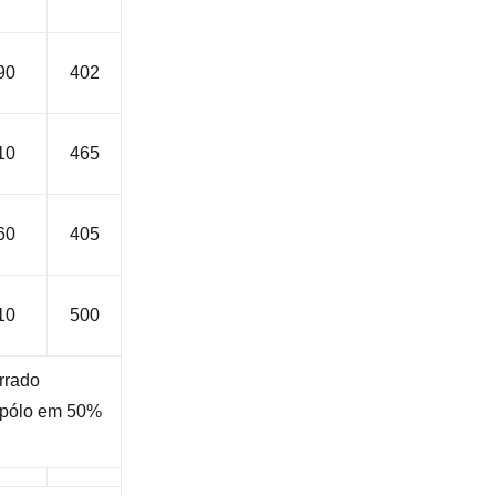
90
402
10
465
60
405
10
500
errado
 pólo em 50%