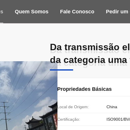
os
Quem Somos
Fale Conosco
Pedir um
Da transmissão el
Da transmissão el
da categoria uma
da categoria uma
Propriedades Básicas
Local de Origem:
China
Certificação:
ISO9001/BV