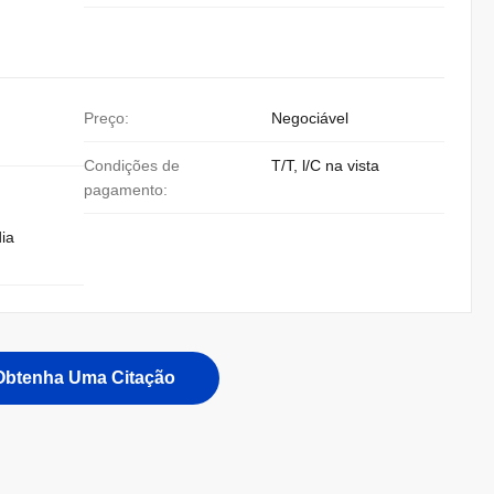
Preço:
Negociável
Condições de
T/T, l/C na vista
pagamento:
ia
Obtenha Uma Citação