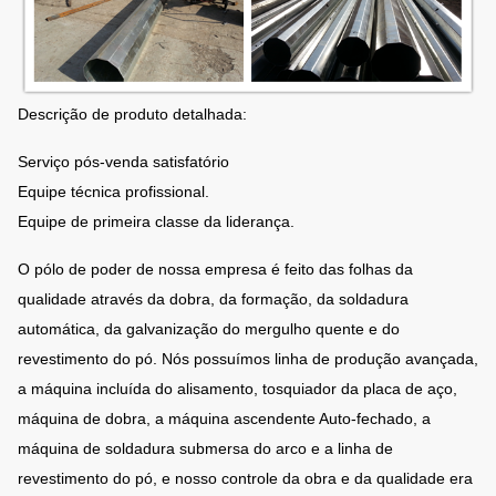
Groung
O subterrâneo enterrado comprimento
montou:
conforme a exigência de clientes
Descrição de produto detalhada:
Galvanização do mergulho quente com
Galvanização:
espessura da média de 80-100µm
Serviço pós-venda satisfatório
Equipe técnica profissional.
Revestimento
A pintura pura do pó do poliéster, cor é
Equipe de primeira classe da liderança.
do pó:
opcional
O pólo de poder de nossa empresa é feito das folhas da
qualidade através da dobra, da formação, da soldadura
automática, da galvanização do mergulho quente e do
revestimento do pó. Nós possuímos linha de produção avançada,
a máquina incluída do alisamento, tosquiador da placa de aço,
máquina de dobra, a máquina ascendente Auto-fechado, a
máquina de soldadura submersa do arco e a linha de
revestimento do pó, e nosso controle da obra e da qualidade era