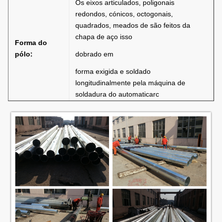
Os eixos articulados, poligonais
redondos, cónicos, octogonais,
quadrados, meados de são feitos da
chapa de aço isso
Forma do
pólo:
dobrado em
forma exigida e soldado
longitudinalmente pela máquina de
soldadura do automaticarc
Os suportes simples ou duplos estão na
Suportes:
forma e na dimensão conforme a
exigência de clientes
A placa baixa é quadrada ou de forma
redonda com furos entalhados para o
parafuso e a dimensão de âncora
Placa baixa:
conforme
exigência de clientes