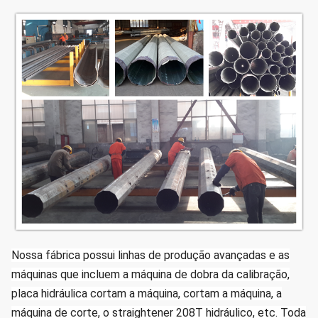
Solda
Os soldadores obtiveram o certificado
correspondente após o teste e a
inspeção.
Galvanização do mergulho quente de
acordo com o padrão chinês GB/T
Galvanização
13912-2002
ou padrão americano ASTM A123.
Nós podemos projetar gratuitamente se
Projeto do pólo
o Qty é numeroso, cliente devemos
fornecer o parâmetro de projeto.
Nossa fábrica possui linhas de produção avançadas e as
máquinas que incluem a máquina de dobra da calibração,
placa hidráulica cortam a máquina, cortam a máquina, a
máquina de corte, o straightener 208T hidráulico, etc. Toda