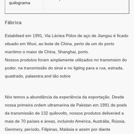
quilograma
Material
Aço
Fábrica
O → Cutting→Molding do teste de
Estabilsed em 1991, Via Láctea Pólos de aço de Jiangsu é ficado
matéria prima ou o →Dimension
situado em Wuxi, ao leste de China, perto de um do porto
(longitudinal) →Welding de dobra
marítimo o maior de China, Shanghai, porto.
verificam o → Deburr→Galvanization do
Processo de
Nossos produtos foram amplamente utilizados no transmsion do
→Calibration da perfuração do →Hole
produção
poder, na transmissão do sinal e no ligting para a rua, estrada,
da soldadura do →Flange ou pulverizam
quadrado, palaestra.and tão sobre
o revestimento, →Thread do
→Recalibration da pintura que
→Packaging
Nós temos a abundância da experiência da exportação. Desde
nossa primeira ordem ultramarina de Pakstan em 1991 de poels
Espessura
1 milímetro a 30 milímetros
da transmissão de 132 quilovolts, nossos produtos deliveried a
A soldadura cumpre com o CSA e o
mais de 70 países e áreas, incluindo América, Austrália, Rússia,
AWS, padrão de AWS D1.1.
Genmery, período, Filipinas, Malásia e assim por diante