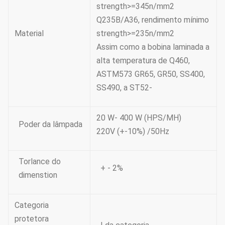
strength>=345n/mm2
Q235B/A36, rendimento mínimo
Material
strength>=235n/mm2
Assim como a bobina laminada a
alta temperatura de Q460,
ASTM573 GR65, GR50, SS400,
SS490, a ST52-
20 W- 400 W (HPS/MH)
Poder da lâmpada
220V (+-10%) /50Hz
Torlance do
+ - 2%
dimenstion
Categoria
protetora