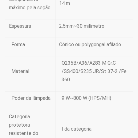
14 m
máximo pela seção
Espessura
2.5mm~30 milímetro
Forma
Cónico ou polygongal afilado
Q235B/A36/A283 M Gr.C
Material
/SS400/S235 JR/St 37-2 /Fe
360
Poder da lâmpada
9 W~800 W (HPS/MH)
Categoria
protetora
Ⅰ da categoria
resistente do