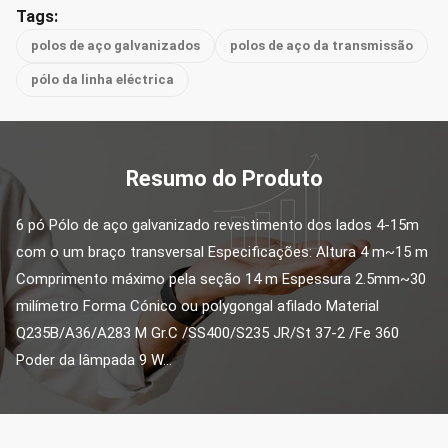
Tags:
polos de aço galvanizados
polos de aço da transmissão
pólo da linha eléctrica
Resumo do Produto
6 pó Pólo de aço galvanizado revestimento dos lados 4-15m 
com o um braço transversal Especificações: Altura 4 m~15 m 
Comprimento máximo pela seção 14 m Espessura 2.5mm~30 
milímetro Forma Cónico ou polygongal afilado Material 
Q235B/A36/A283 M Gr.C /SS400/S235 JR/St 37-2 /Fe 360 
Poder da lâmpada 9 W...