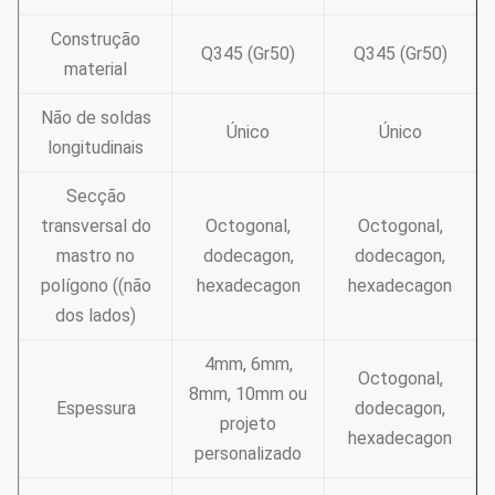
Construção
Q345 (Gr50)
Q345 (Gr50)
material
Não de soldas
Único
Único
longitudinais
Secção
transversal do
Octogonal,
Octogonal,
mastro no
dodecagon,
dodecagon,
polígono ((não
hexadecagon
hexadecagon
dos lados)
4mm, 6mm,
Octogonal,
8mm, 10mm ou
Espessura
dodecagon,
projeto
hexadecagon
personalizado