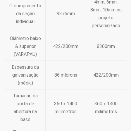
4mm, 6mm,
O comprimento
8mm, 10mm ou
da seção
9375mm
projeto
individual
personalizado
Diâmetro baixo
& superior
422/200mm
8300mm
(VARAPAU)
Espessura da
galvanização
86 mícrons
422/200mm
(média)
Tamanho da
porta de
360 x 1400
360 x 1400
abertura na
milímetros
milímetros
base