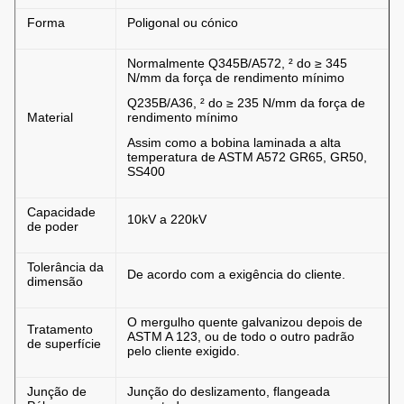
Forma
Poligonal ou cónico
Normalmente Q345B/A572, ² do ≥ 345
N/mm da força de rendimento mínimo
Q235B/A36, ² do ≥ 235 N/mm da força de
Material
rendimento mínimo
Assim como a bobina laminada a alta
temperatura de ASTM A572 GR65, GR50,
SS400
Capacidade
10kV a 220kV
de poder
Tolerância da
De acordo com a exigência do cliente.
dimensão
O mergulho quente galvanizou depois de
Tratamento
ASTM A 123, ou de todo o outro padrão
de superfície
pelo cliente exigido.
Junção de
Junção do deslizamento, flangeada