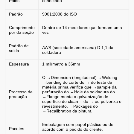
Pólos
conectado
Padrão
9001:2008 do ISO
Comprimento
Dentro de 14 medidores que formam uma
por da seção
vez
Padrão de
AWS (sociedade americana) D 1,1 da
solda
soldadura
Espessura
1 milímetro a 36mm
O →Dimension (longitudinal) →Welding
→bending do corte do → do teste de
matéria prima verifica que →sample da
Processo de
perfuração do →Hole da soldadura do
produção
→Flange monta a galvanização de
superfície do clean→ do → ou pulveriza o
revestimento, →Packages do
→Recalibration da pintura
Embalagem com papel plástico ou de
Pacotes
acordo com o pedido do cliente.