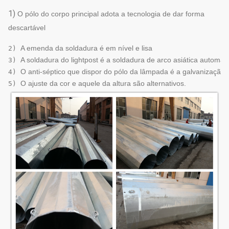
1)
O pólo do corpo principal adota a tecnologia de dar forma
descartável
A emenda da soldadura é em nível e lisa
2) 
A soldadura do lightpost é a soldadura de arco asiática automát
3) 
O anti-séptico que dispor do pólo da lâmpada é a galvanização 
4) 
O ajuste da cor e aquele da altura são alternativos.
5) 