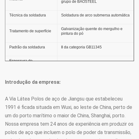
grupo de BAOSTEEL
Técnica da soldadura
Soldadura de arco submersa automática
Galvanização quente do mergulho e
Tratamento de superfície
pintura do pó
Padrão da soldadura
Ⅱ da categoria GB11345
Espessura do
≥ 86um
revestimento de zinco
Força adesiva do
Introdução da empresa:
GB2694-88
revestimento de zinco
capacidade do Anti-vento
36.9m/s
A Via Látea Polos de aço de Jiangsu que estabeleceu
1991 é ficada situada em Wuxi, ao leste de China, perto de
Vida anticorrosiva
anos ≥20
um do porto marítimo o maior de China, Shanghai, porto.
Nossa empresa tem 24 anos de experiência em produzir os
Espessura
≥100um
polos de aço que incluem o polo de poder da transmissão,
Camada do revestimento
Força adesiva
GB9286-880