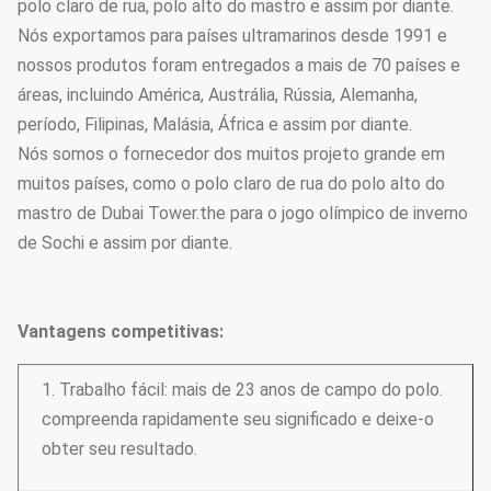
polo claro de rua, polo alto do mastro e assim por diante.
Nós exportamos para países ultramarinos desde 1991 e
Dureza
≥2H
nossos produtos foram entregados a mais de 70 países e
áreas, incluindo América, Austrália, Rússia, Alemanha,
Opções de aço da altura
3.5m~15m
de Polo
período, Filipinas, Malásia, África e assim por diante.
Nós somos o fornecedor dos muitos projeto grande em
Tipo opções de polos de
Cônico, poligonal
iluminação da rua
muitos países, como o polo claro de rua do polo alto do
mastro de Dubai Tower.the para o jogo olímpico de inverno
de Sochi e assim por diante.
Vantagens competitivas:
1. Trabalho fácil: mais de 23 anos de campo do polo.
compreenda rapidamente seu significado e deixe-o
obter seu resultado.